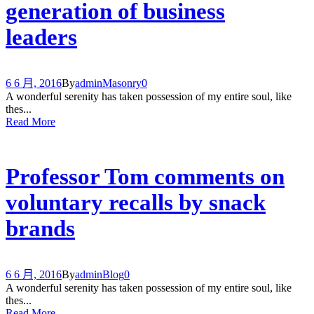
generation of business
leaders
6 6 月, 2016
By
admin
Masonry
0
A wonderful serenity has taken possession of my entire soul, like
thes...
Read More
Professor Tom comments on
voluntary recalls by snack
brands
6 6 月, 2016
By
admin
Blog
0
A wonderful serenity has taken possession of my entire soul, like
thes...
Read More