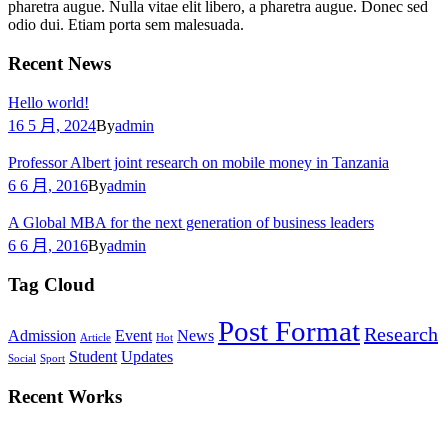
pharetra augue. Nulla vitae elit libero, a pharetra augue. Donec sed
odio dui. Etiam porta sem malesuada.
Recent News
Hello world!
16 5 月, 2024
By
admin
Professor Albert joint research on mobile money in Tanzania
6 6 月, 2016
By
admin
A Global MBA for the next generation of business leaders
6 6 月, 2016
By
admin
Tag Cloud
Post Format
Research
Admission
Event
News
Article
Hot
Student
Updates
Social
Sport
Recent Works