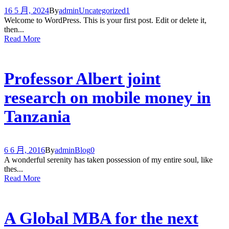
16 5 月, 2024
By
admin
Uncategorized
1
Welcome to WordPress. This is your first post. Edit or delete it,
then...
Read More
Professor Albert joint
research on mobile money in
Tanzania
6 6 月, 2016
By
admin
Blog
0
A wonderful serenity has taken possession of my entire soul, like
thes...
Read More
A Global MBA for the next