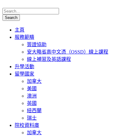
主頁
服務範疇
簽證協助
安大略省高中文憑（OSSD）線上課程
線上補習及英語課程
升學活動
留學國家
加拿大
美國
澳洲
英國
紐西蘭
瑞士
院校資料庫
加拿大