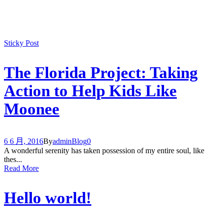
Sticky Post
The Florida Project: Taking
Action to Help Kids Like
Moonee
6 6 月, 2016
By
admin
Blog
0
A wonderful serenity has taken possession of my entire soul, like
thes...
Read More
Hello world!