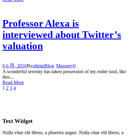
Professor Alexa is
interviewed about Twitter’s
valuation
6 6 月, 2016
By
admin
Blog
,
Masonry
0
A wonderful serenity has taken possession of my entire soul, like
thes...
Read More
1
2
3
4
Text Widget
Nulla vitae elit libero, a pharetra augue. Nulla vitae elit libero, a