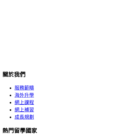
香港灣仔港灣道18號中環廣場32樓3208室
+852-2189-1236
enquiry@isscc.com
關於我們
服務範疇
海外升學
網上課程
網上補習
成長規劃
熱門留學國家