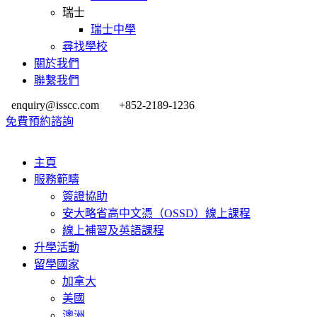
瑞士
瑞士中學
尋找學校
關於我們
聯繫我們
enquiry@isscc.com
+852-2189-1236
免費預約諮詢
主頁
服務範疇
簽證協助
安大略省高中文憑（OSSD）線上課程
線上補習及英語課程
升學活動
留學國家
加拿大
美國
澳洲