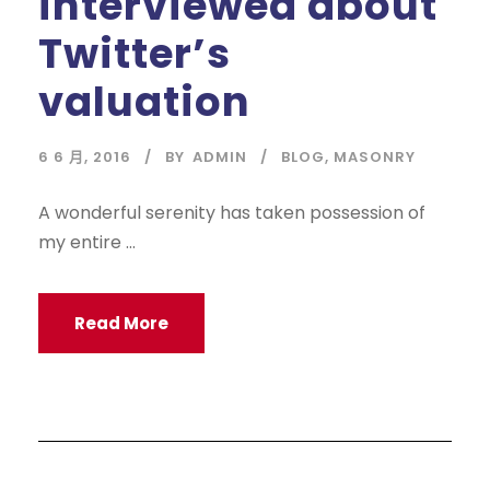
interviewed about
Twitter’s
valuation
6 6 月, 2016
BY
ADMIN
BLOG
,
MASONRY
A wonderful serenity has taken possession of
my entire ...
Read More