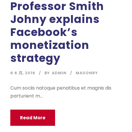
Professor Smith
Johny explains
Facebook’s
monetization
strategy
6 6 月, 2016
BY
ADMIN
MASONRY
Cum sociis natoque penatibus et magnis dis
parturient m...
Read More