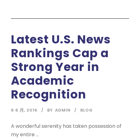
Latest U.S. News
Rankings Cap a
Strong Year in
Academic
Recognition
6 6 月, 2016
BY
ADMIN
BLOG
A wonderful serenity has taken possession of
my entire ...