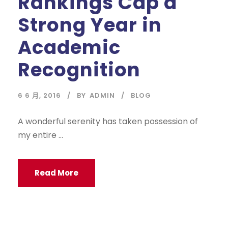
Rankings Cap a
Strong Year in
Academic
Recognition
6 6 月, 2016
BY
ADMIN
BLOG
A wonderful serenity has taken possession of
my entire ...
Read More