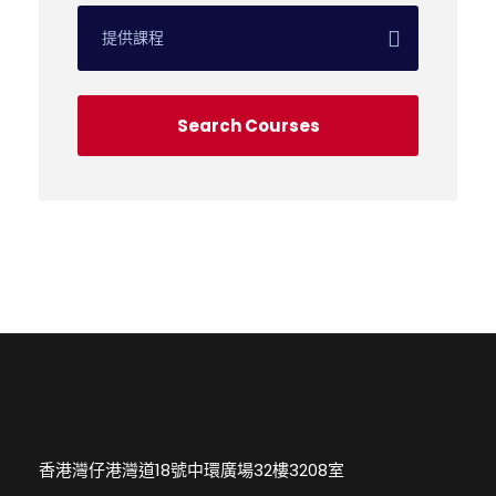
香港灣仔港灣道18號中環廣場32樓3208室