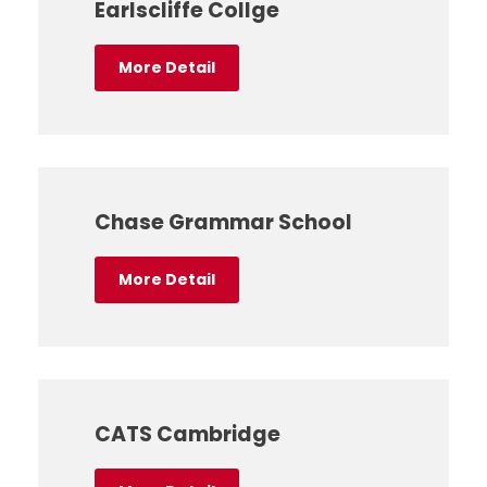
Earlscliffe Collge
More Detail
Chase Grammar School
More Detail
CATS Cambridge