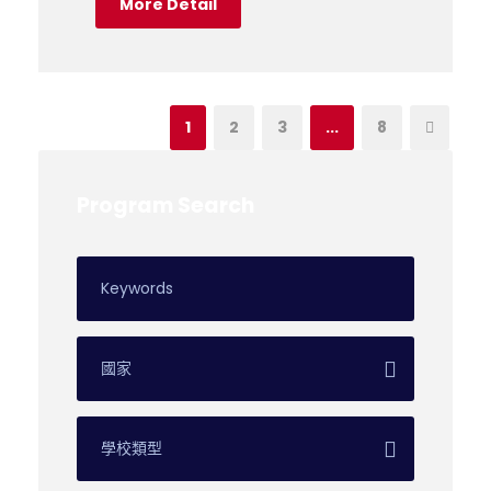
More Detail
1
2
3
...
8
Program Search