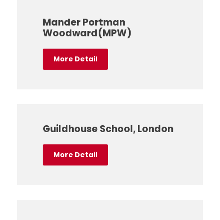
Mander Portman
Woodward(MPW)
More Detail
Guildhouse School, London
More Detail