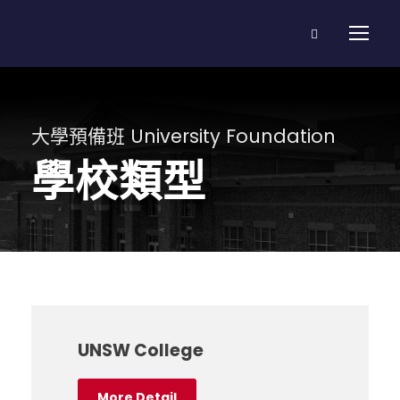
大學預備班 University Foundation
學校類型
UNSW College
More Detail