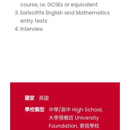
course, i.e. GCSEs or equivalent
Earlscliffe English and Mathematics
entry tests
Interview
國家
英國
學校類型
中學/高中 High School,
大學預備班 University
Foundation, 寄宿學校