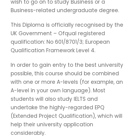
wish to go on to study Business or a
Business-related undergraduate degree.
This Diploma is officially recognised by the
UK Government – Ofqual registered
qualification: No 601/8701/3; European
Qualification Framework Level 4.
In order to gain entry to the best university
possible, this course should be combined
with one or more A-levels (for example, an
A-level in your own language). Most
students will also study IELTS and
undertake the highly-regarded EPQ
(Extended Project Qualification), which will
help their university application
considerably.