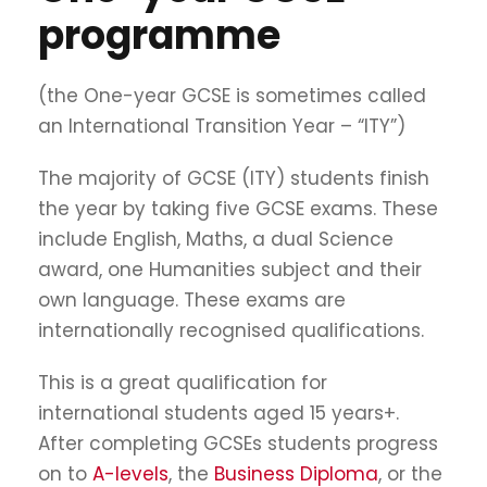
programme
(the One-year GCSE is sometimes called
an International Transition Year – “ITY”)
The majority of GCSE (ITY) students finish
the year by taking five GCSE exams. These
include English, Maths, a dual Science
award, one Humanities subject and their
own language. These exams are
internationally recognised qualifications.
This is a great qualification for
international students aged 15 years+.
After completing GCSEs students progress
on to
A-levels
, the
Business Diploma
, or the