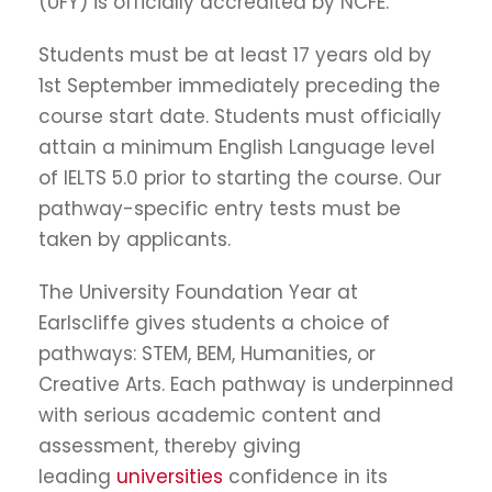
(UFY) is officially accredited by NCFE.
Students must be at least 17 years old by
1st September immediately preceding the
course start date. Students must officially
attain a minimum English Language level
of IELTS 5.0 prior to starting the course. Our
pathway-specific entry tests must be
taken by applicants.
The University Foundation Year at
Earlscliffe gives students a choice of
pathways: STEM, BEM, Humanities, or
Creative Arts. Each pathway is underpinned
with serious academic content and
assessment, thereby giving
leading
universities
confidence in its