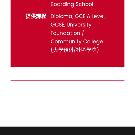
Boarding School
提供課程
Diploma, GCE A Level,
GCSE, University
Foundation /
Community College
(大學預科/社區學院)