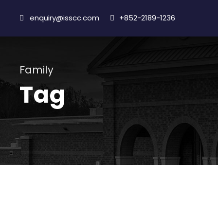
enquiry@isscc.com
+852-2189-1236
Family
Tag