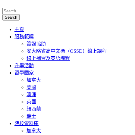
主頁
服務範疇
簽證協助
安大略省高中文憑（OSSD）線上課程
線上補習及英語課程
升學活動
留學國家
加拿大
美國
澳洲
英國
紐西蘭
瑞士
院校資料庫
加拿大