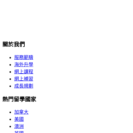
香港灣仔港灣道18號中環廣場32樓3208室
+852-2189-1236
enquiry@isscc.com
關於我們
服務範疇
海外升學
網上課程
網上補習
成長規劃
熱門留學國家
加拿大
美國
澳洲