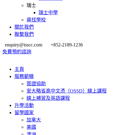
瑞士
瑞士中學
尋找學校
關於我們
聯繫我們
enquiry@isscc.com
+852-2189-1236
免費預約諮詢
主頁
服務範疇
簽證協助
安大略省高中文憑（OSSD）線上課程
線上補習及英語課程
升學活動
留學國家
加拿大
美國
澳洲