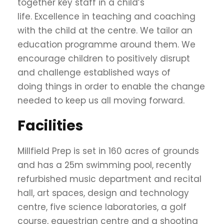
together key staff in a child’s
life. Excellence in teaching and coaching
with the child at the centre. We tailor an
education programme around them. We
encourage children to positively disrupt
and challenge established ways of
doing things in order to enable the change
needed to keep us all moving forward.
Facilities
Millfield Prep is set in 160 acres of grounds
and has a 25m swimming pool, recently
refurbished music department and recital
hall, art spaces, design and technology
centre, five science laboratories, a golf
course, equestrian centre and a shooting