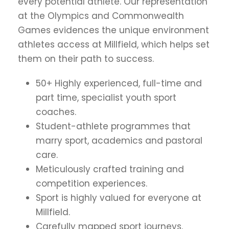
every potential athlete. Our representation
at the Olympics and Commonwealth
Games evidences the unique environment
athletes access at Millfield, which helps set
them on their path to success.
50+ Highly experienced, full-time and
part time, specialist youth sport
coaches.
Student-athlete programmes that
marry sport, academics and pastoral
care.
Meticulously crafted training and
competition experiences.
Sport is highly valued for everyone at
Millfield.
Carefully mapped sport journeys.