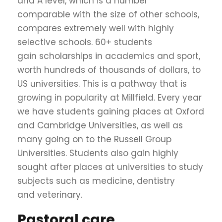
and A level, which is a number
comparable with the size of other schools,
compares extremely well with highly
selective schools. 60+ students
gain scholarships in academics and sport,
worth hundreds of thousands of dollars, to
US universities. This is a pathway that is
growing in popularity at Millfield. Every year
we have students gaining places at Oxford
and Cambridge Universities, as well as
many going on to the Russell Group
Universities. Students also gain highly
sought after places at universities to study
subjects such as medicine, dentistry
and veterinary.
Pastoral care