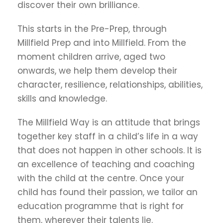
discover their own brilliance.
This starts in the Pre-Prep, through
Millfield Prep and into Millfield. From the
moment children arrive, aged two
onwards, we help them develop their
character, resilience, relationships, abilities,
skills and knowledge.
The Millfield Way is an attitude that brings
together key staff in a child’s life in a way
that does not happen in other schools. It is
an excellence of teaching and coaching
with the child at the centre. Once your
child has found their passion, we tailor an
education programme that is right for
them, wherever their talents lie.