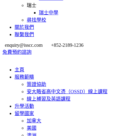
瑞士
瑞士中學
尋找學校
關於我們
聯繫我們
enquiry@isscc.com
+852-2189-1236
免費預約諮詢
主頁
服務範疇
簽證協助
安大略省高中文憑（OSSD）線上課程
線上補習及英語課程
升學活動
留學國家
加拿大
美國
澳洲