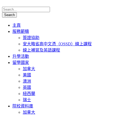
主頁
服務範疇
簽證協助
安大略省高中文憑（OSSD）線上課程
線上補習及英語課程
升學活動
留學國家
加拿大
美國
澳洲
英國
紐西蘭
瑞士
院校資料庫
加拿大