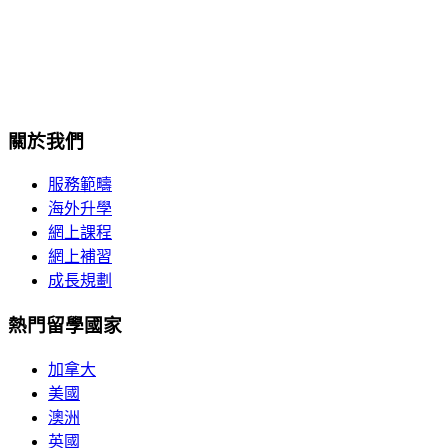
香港灣仔港灣道18號中環廣場32樓3208室
+852-2189-1236
enquiry@isscc.com
關於我們
服務範疇
海外升學
網上課程
網上補習
成長規劃
熱門留學國家
加拿大
美國
澳洲
英國