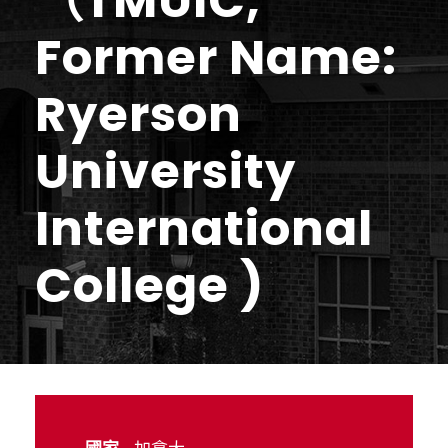
（TMUIC,
Former Name:
Ryerson
University
International
College )