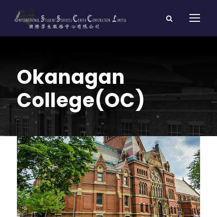
Okanagan
College(OC)