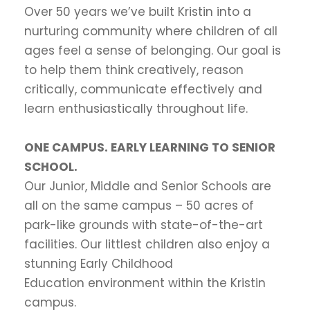
Over 50 years we’ve built Kristin into a
nurturing community where children of all
ages feel a sense of belonging. Our goal is
to help them think creatively, reason
critically, communicate effectively and
learn enthusiastically throughout life.
ONE CAMPUS. EARLY LEARNING TO SENIOR
SCHOOL.
Our Junior, Middle and Senior Schools are
all on the same campus – 50 acres of
park-like grounds with state-of-the-art
facilities. Our littlest children also enjoy a
stunning Early Childhood
Education environment within the Kristin
campus.