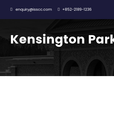
enquiry@isscc.com
+852-2189-1236
Kensington Par