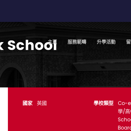
k School
主頁
服務範疇
升學活動
留
國家
英國
學校類型
Co-e
學/高
Scho
Boar