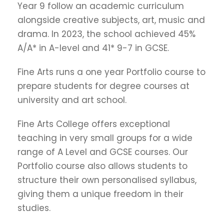
Year 9 follow an academic curriculum
alongside creative subjects, art, music and
drama. In 2023, the school achieved 45%
A/A* in A-level and 41* 9-7 in GCSE.
Fine Arts runs a one year Portfolio course to
prepare students for degree courses at
university and art school.
Fine Arts College offers exceptional
teaching in very small groups for a wide
range of A Level and GCSE courses. Our
Portfolio course also allows students to
structure their own personalised syllabus,
giving them a unique freedom in their
studies.