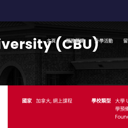
versity (CBU)
主頁
服務範疇
升學活動
留
國家
加拿大, 網上課程
學校類型
大學 U
學預備班
Foun