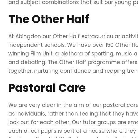
and subject combinations that suit our young pe
The Other Half
At Abingdon our Other Half extracurricular acti
independent schools. We have over 150 Other Ha
winning Film Unit, a plethora of sporting, music a
and debating. The Other Half programme offers o
together, nurturing confidence and reaping tre
Pastoral Care
We are very clear in the aim of our pastoral car
as individuals, rather than feeling that they ha
look out for each other. Our tutor groups are smal
each of our pupils is part of a house where they