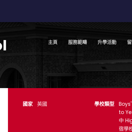
l
主頁
服務範疇
升學活動
留
國家
英國
學校類型
Boys'
to Y
中 Hi
宿學校 