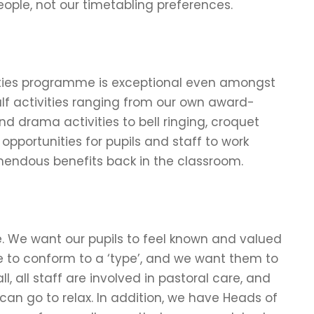
ople, not our timetabling preferences.
vities programme is exceptional even amongst
lf activities ranging from our own award-
nd drama activities to bell ringing, croquet
pportunities for pupils and staff to work
mendous benefits back in the classroom.
e. We want our pupils to feel known and valued
ve to conform to a ‘type’, and we want them to
l, all staff are involved in pastoral care, and
 can go to relax. In addition, we have Heads of