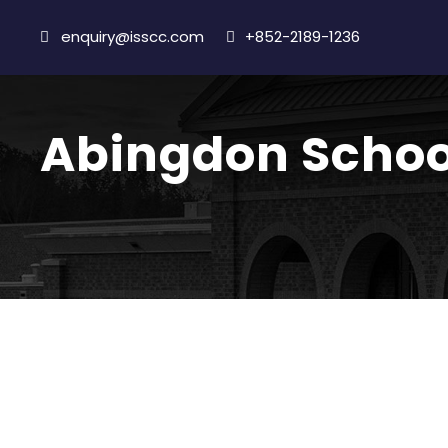
enquiry@isscc.com
+852-2189-1236
Abingdon Schoo