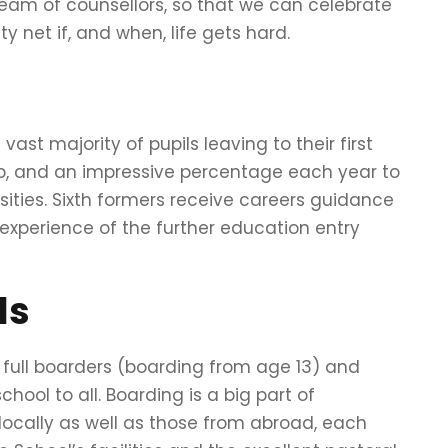
eam of counsellors, so that we can celebrate
y net if, and when, life gets hard.
ast majority of pupils leaving to their first
up, and an impressive percentage each year to
sities. Sixth formers receive careers guidance
 experience of the further education entry
ls
 full boarders (boarding from age 13) and
ool to all. Boarding is a big part of
locally as well as those from abroad, each