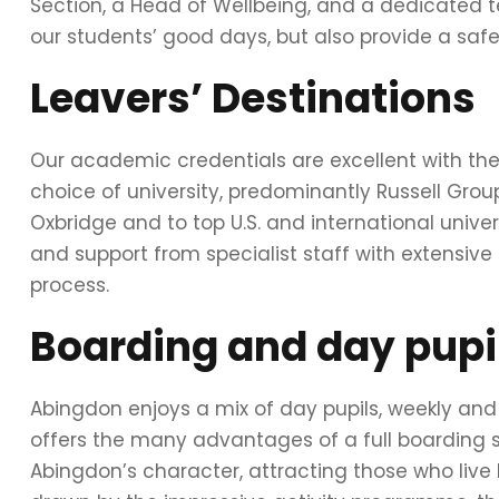
Section, a Head of Wellbeing, and a dedicated t
our students’ good days, but also provide a safet
Leavers’ Destinations
Our academic credentials are excellent with the v
choice of university, predominantly Russell Gro
Oxbridge and to top U.S. and international univer
and support from specialist staff with extensive
process.
Boarding and day pupi
Abingdon enjoys a mix of day pupils, weekly and
offers the many advantages of a full boarding sch
Abingdon’s character, attracting those who live 