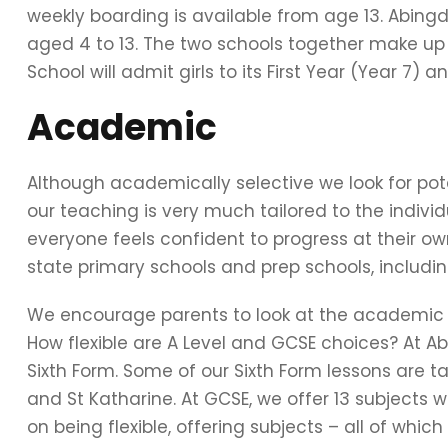
weekly boarding is available from age 13. Abingd
aged 4 to 13. The two schools together make up
School will admit girls to its First Year (Year 7)
Academic
Although academically selective we look for po
our teaching is very much tailored to the indivi
everyone feels confident to progress at their ow
state primary schools and prep schools, includi
We encourage parents to look at the academic cu
How flexible are A Level and GCSE choices? At A
Sixth Form. Some of our Sixth Form lessons are ta
and St Katharine. At GCSE, we offer 13 subjects w
on being flexible, offering subjects – all of wh