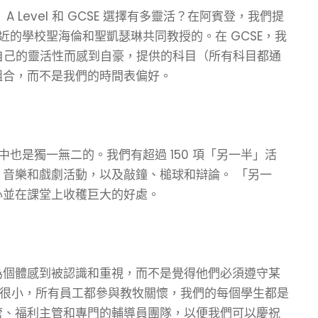
Level 和 GCSE 選擇有多靈活？在阿賓登，我們提
鄰近的學校聖海倫和聖凱瑟琳共同教授的。在 GCSE，我
們為自己的靈活性而感到自豪，提供的科目（所有科目都通
組合，而不是我們的時間表偏好。
也是獨一無二的。我們有超過 150 項「另一半」活
音樂和戲劇活動，以及敲鐘、槌球和辯論。 「另一
心並在課堂上收穫巨大的好處。
為個體感到被認識和重視，而不是覺得他們必須遵守某
模很小，所有員工都參與教牧關懷，我們的每個學生都是
管、福利主管和專門的輔導員團隊，以便我們可以慶祝