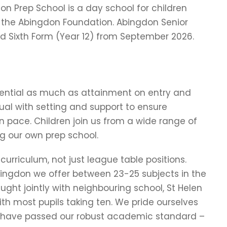
on Prep School is a day school for children
 the Abingdon Foundation. Abingdon Senior
 and Sixth Form (Year 12) from September 2026.
tential as much as attainment on entry and
dual with setting and support to ensure
n pace. Children join us from a wide range of
ng our own prep school.
rriculum, not just league table positions.
bingdon we offer between 23-25 subjects in the
ught jointly with neighbouring school, St Helen
ith most pupils taking ten. We pride ourselves
ich have passed our robust academic standard –